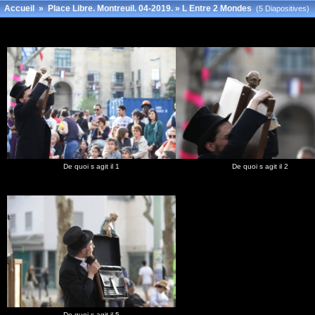
Accueil
»
Place Libre. Montreuil. 04-2019.
»
L Entre 2 Mondes
(5 Diapositives)
De quoi s agit il 1
De quoi s agit il 2
De quoi s agit il 5