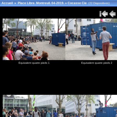
Accueil
»
Place Libre. Montreuil. 04-2019.
»
Cocasse Cie
(22 Diapositives)
Equivalent quatre pieds 1
Equivalent quatre pieds 2