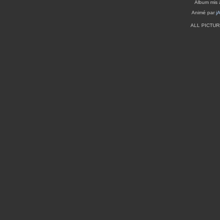
Album mis 
Animé par
j
ALL PICTU