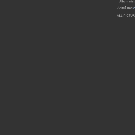
Album mis 
Animé par
j
ALL PICTU