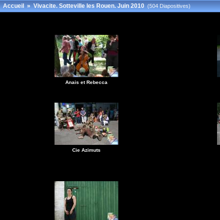
Accueil
»
Vivacite. Sotteville les Rouen. Juin 2010
(504 Diapositives)
Anais et Rebecca
Cie Azimuts