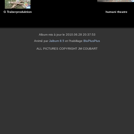
G Traberproduktion
humani theatre
Album mis à jour le 2010.06.28 20:37:53
Animé par
Jalbum 8.5
et l'habillage
BluPlusPlus
ALL PICTURES COPYRIGHT JM COUBART