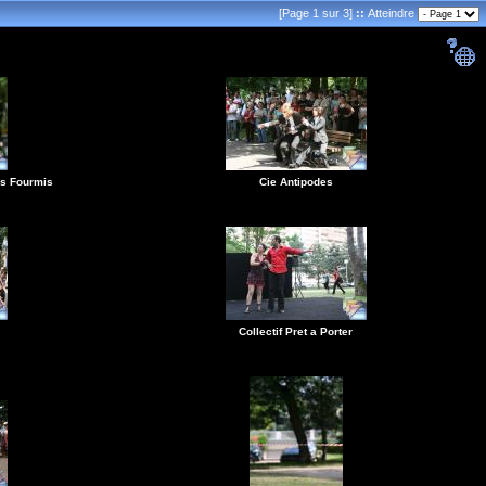
[Page 1 sur 3]
::
Atteindre
es Fourmis
Cie Antipodes
Collectif Pret a Porter