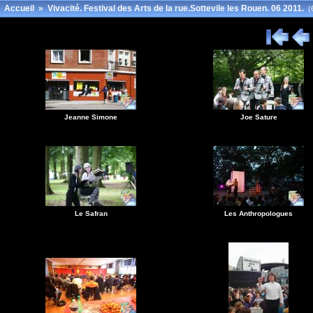
Accueil
»
Vivacité. Festival des Arts de la rue.Sottevile les Rouen. 06 2011.
(
Jeanne Simone
Joe Sature
Le Safran
Les Anthropologues