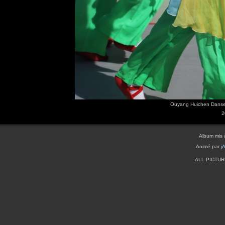
Ouyang Huichen Danse
2
Album mis 
Animé par
j
ALL PICTU