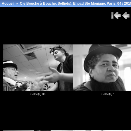
Accueil
»
Cie Bouche à Bouche. Selfie(s). Ehpad Ste Monique. Paris. 04 / 201
Selfie(s) 38
Selfie(s) 1