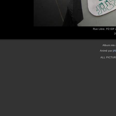
Rue Libre. FD IDF 
2
Album mis 
Animé par
jA
ALL PICTU