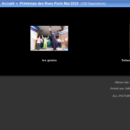
Accueil
»
Printemps des Rues Paris Mai 2010
(108 Diapositives)
les goulus
Sebas
Album mis 
Animé par
Jal
ALL PICTU