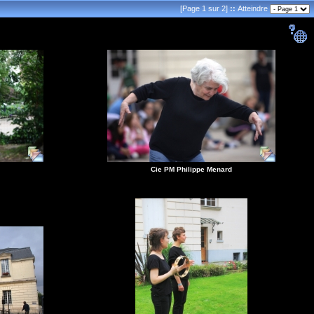
[Page 1 sur 2]
::
Atteindre
Cie PM Philippe Menard