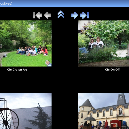
ositives)
Cie Creton Art
Cie On Off