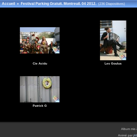
Accueil
»
Festival Parking Gratuit. Montreuil. 04 2012.
(236 Diapositives)
Cie Acidu
Les Goulus
Patrick G
Album mis 
Animé par
jA