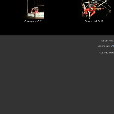
O temps d O 2
O temps d O 18
Album mis 
Animé par
jA
ALL PICTU