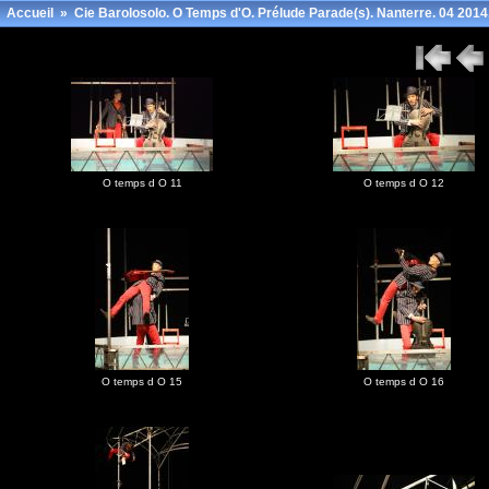
Accueil
»
Cie Barolosolo. O Temps d'O. Prélude Parade(s). Nanterre. 04 2014
O temps d O 11
O temps d O 12
O temps d O 15
O temps d O 16