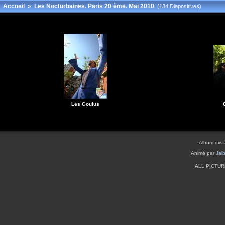
Accueil
»
Les Nocturbaines. Paris 20 ème. Mai 2010
(134 Diapositives)
Les Goulus
Album mis 
Animé par
Jal
ALL PICTU