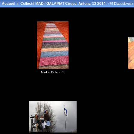
Accueil
»
Collectif MAD / GALAPIAT Cirque. Antony. 12 2014.
(75 Diapositives)
Mad in Finland 1