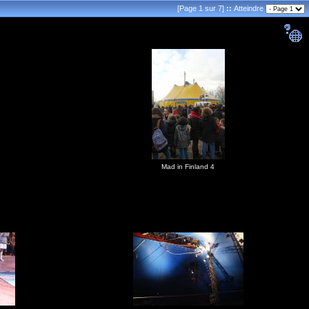
[Page 1 sur 7]
::
Atteindre
Mad in Finland 4