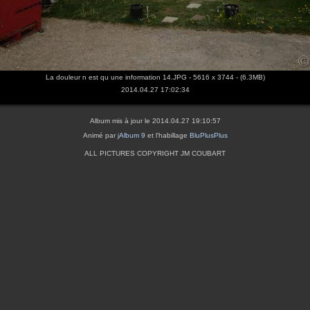
La douleur n est qu une information 14.JPG - 5616 x 3744 - (6.3MB)
2014.04.27 17:02:34
Album mis à jour le 2014.04.27 19:10:57
Animé par
jAlbum 9
et l'habillage
BluPlusPlus
ALL PICTURES COPYRIGHT JM COUBART