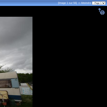
[Image 1 sur 56]
::
Atteindre