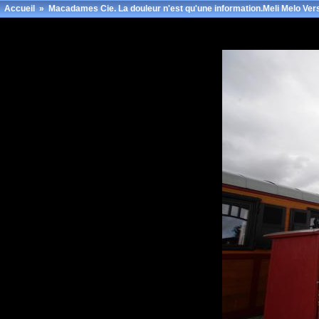
Accueil
»
Macadames Cie. La douleur n'est qu'une information.Meli Melo Vers