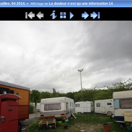
ailles. 04 2014.
»
La douleur n est qu une information 14
Affichage de