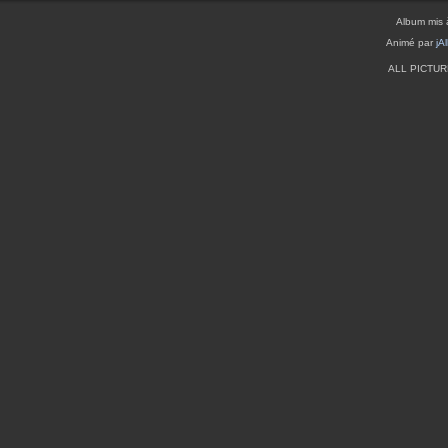
Album mis 
Animé par
jA
ALL PICTU