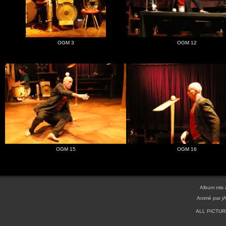
OGM 3
OGM 12
OGM 15
OGM 16
Album mis 
Animé par
j
ALL PICTU