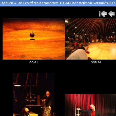
Accueil
»
Cie Les frères Kazamaroffs. O.G.M. Chez Melimelo. Versailles. 03 /
OGM 1
OGM 10