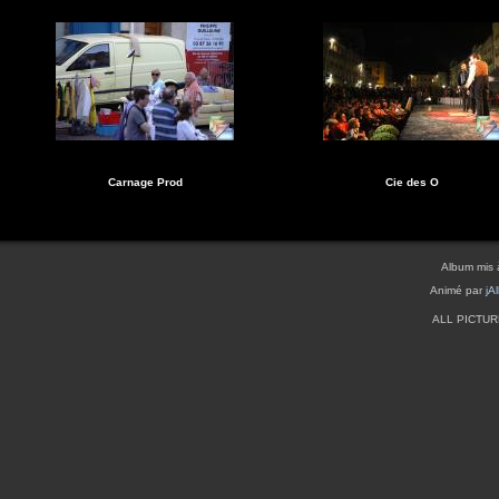
Carnage Prod
Cie des O
Album mis 
Animé par
jA
ALL PICTU