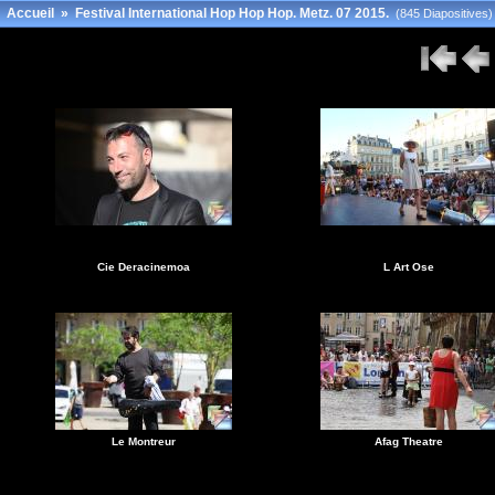
Accueil
»
Festival International Hop Hop Hop. Metz. 07 2015.
(845 Diapositives)
Cie Deracinemoa
L Art Ose
Le Montreur
Afag Theatre