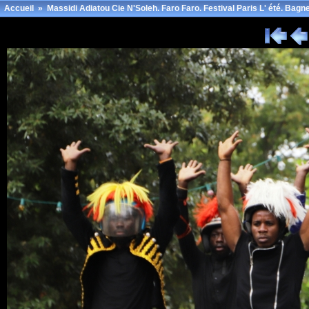
Accueil
»
Massidi Adiatou Cie N'Soleh. Faro Faro. Festival Paris L' été. Bagne