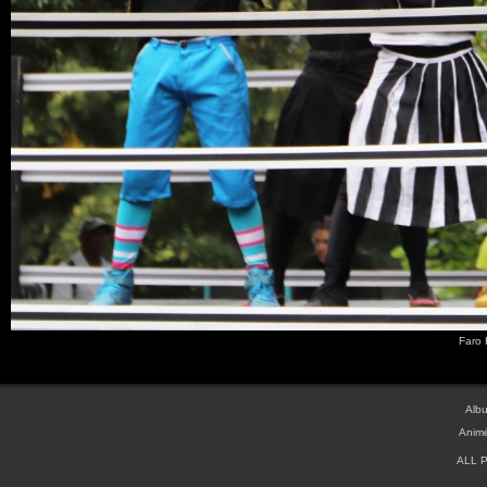
Faro 
Albu
Anim
ALL 