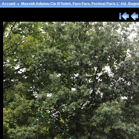
Accueil
»
Massidi Adiatou Cie N'Soleh. Faro Faro. Festival Paris L' été. Bagne