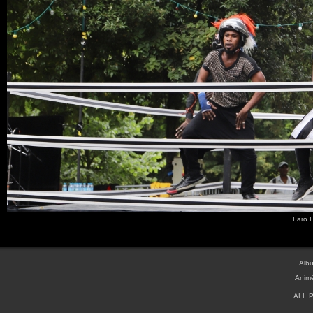
Faro 
Albu
Anim
ALL 