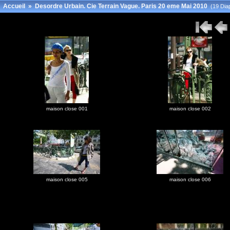
Accueil
»
Desordre Urbain. Cie Terrain Vague. Paris 20 eme Mai 2010
(19 Diap
maison close 001
maison close 002
maison close 005
maison close 006