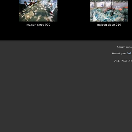
maison close 009
maison close 010
Album mis 
Animé par
Jal
ALL PICTU