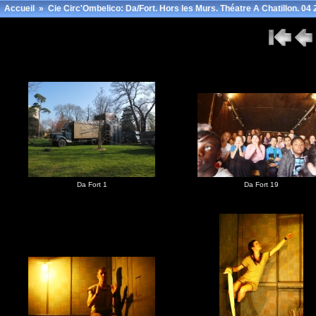
Accueil
»
Cie Circ'Ombelico: Da/Fort. Hors les Murs. Théatre A Chatillon. 04 
Da Fort 1
Da Fort 19