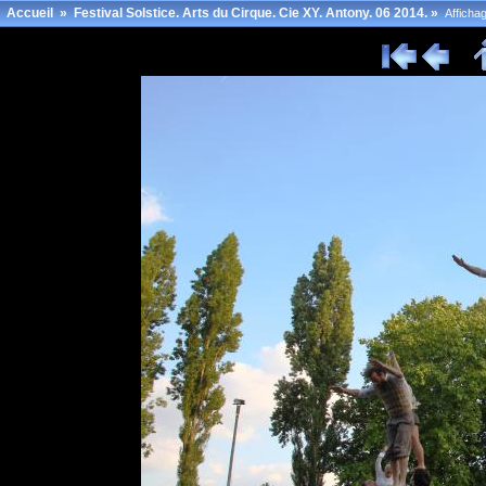
Accueil
»
Festival Solstice. Arts du Cirque. Cie XY. Antony. 06 2014.
»
Afficha