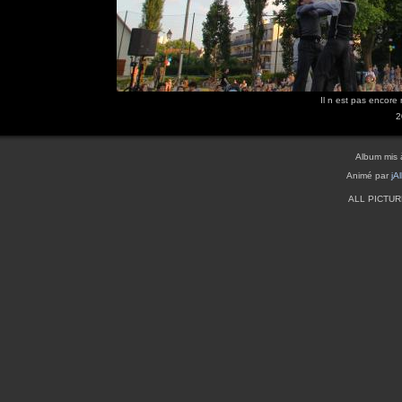
Il n est pas encore
2
Album mis 
Animé par
jA
ALL PICTU