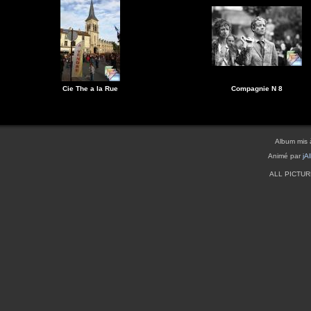
Cie The a la Rue
Compagnie N 8
Album mis 
Animé par
jA
ALL PICTU