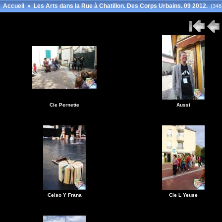
Accueil
»
Les Arts dans la Rue à Chatillon. Des Corps Urbains. 09 2012.
(348 
Cie Pernette
Aussi
Celso Y Frana
Cie L Yeuse