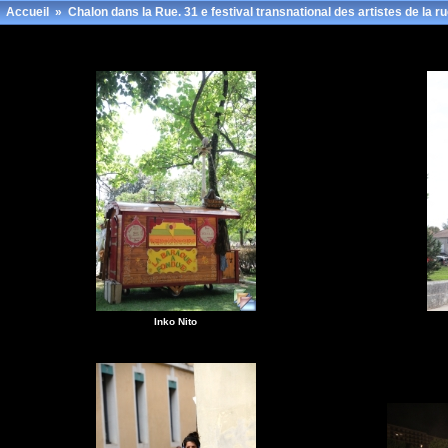
Accueil
»
Chalon dans la Rue. 31 e festival transnational des artistes de la r
Inko Nito