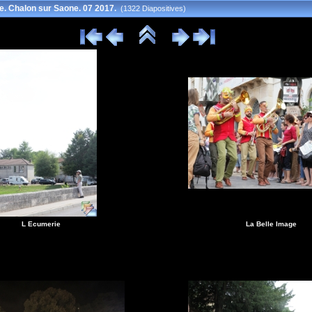
ue. Chalon sur Saone. 07 2017.
(1322 Diapositives)
L Ecumerie
La Belle Image