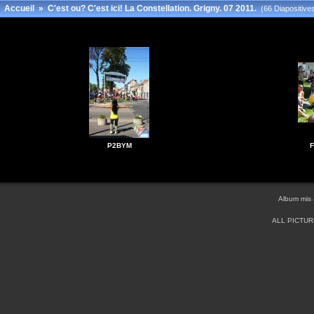
Accueil
»
C'est ou? C'est ici! La Constellation. Grigny. 07 2011.
(66 Diapositive
P2BYM
F
Album mis 
ALL PICTU