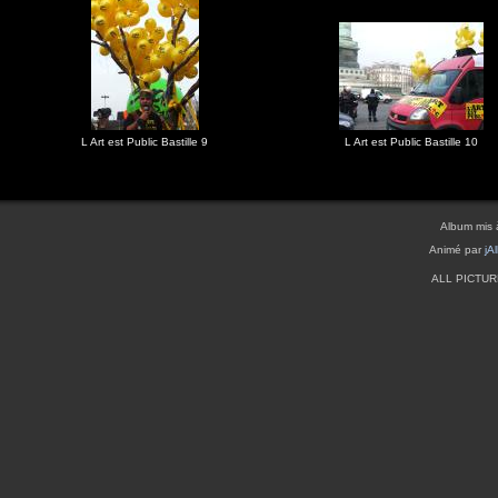
L Art est Public Bastille 9
L Art est Public Bastille 10
Album mis 
Animé par
jA
ALL PICTU