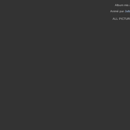
Album mis 
Animé par
Jal
ALL PICTU